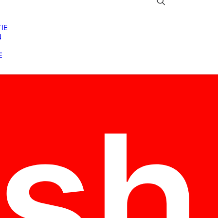
IE
N
E
ish